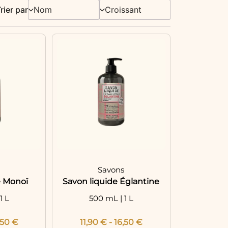
rier par
s
Savons
e Monoï
Savon liquide Églantine
1 L
500 mL | 1 L
,50
€
11,90
€
-
16,50
€