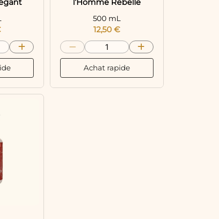
égant
l’Homme Rebelle
L
500 mL
€
12,50
€
ide
Achat rapide