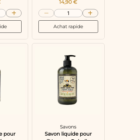
€
14,90
€
ide
Achat rapide
s
Savons
e pour
Savon liquide pour