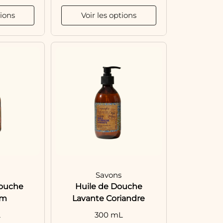
tions
Voir les options
s
Savons
douche
Huile de Douche
um
Lavante Coriandre
L
300 mL