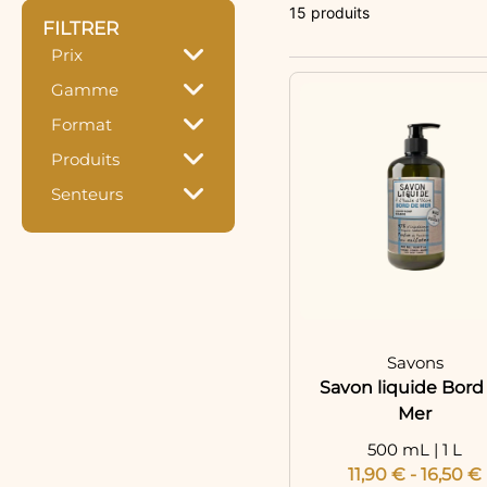
15 produits
FILTRER
Prix
Gamme
Format
Produits
Senteurs
Savons
Savon liquide Bord
Mer
500 mL | 1 L
11,90
€
-
16,50
€