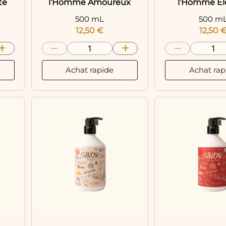
te
l’Homme Amoureux
l’Homme Él
500 mL
500 m
12,50
€
12,50
Achat rapide
Achat rap