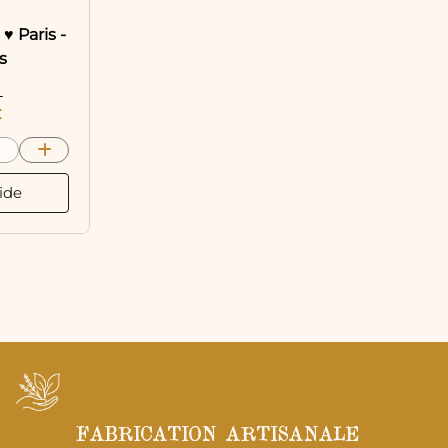
s
♥ Paris -
s
L
€
ide
FABRICATION ARTISANALE