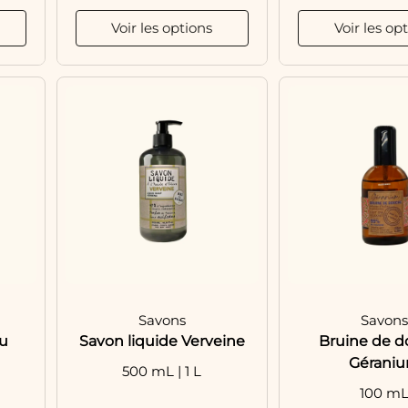
Voir les options
Voir les op
Savons
Savon
zu
Savon liquide Verveine
Bruine de 
Gérani
500 mL | 1 L
100 m