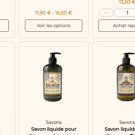
13,50
11,90
€
-
16,50
€
Voir les options
Achat rap
Savons
Savon
e
Savon liquide pour
Savon liquid