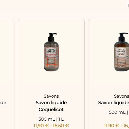
T
Savons
Savon
 de
Savon liquide
Savon liquid
Coquelicot
500 mL | 
500 mL | 1 L
11,90
€
-
16,50
€
11,90
€
-
16