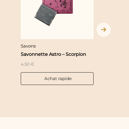
Savons
Savons
Savonnette Astro – Scorpion
Savonnette A
4,50
€
4,50
€
Achat rapide
Ac