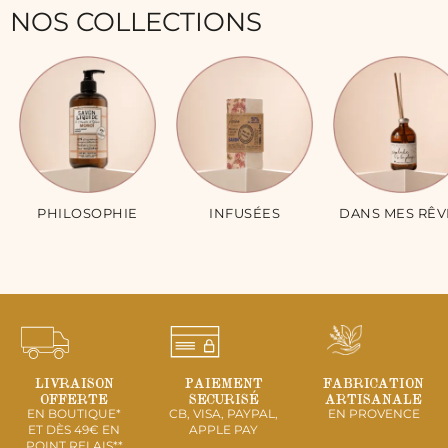
NOS COLLECTIONS
PHILOSOPHIE
INFUSÉES
DANS MES RÊV
LIVRAISON
PAIEMENT
FABRICATION
OFFERTE
SECURISÉ
ARTISANALE
EN BOUTIQUE*
CB, VISA, PAYPAL,
EN PROVENCE
ET DÈS 49€ EN
APPLE PAY
POINT RELAIS**