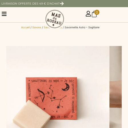
LIVRAISON OFFERTE DES 49 € D'ACHAT
0
Accueil
/
Savons
/
Savons solides
/ Savonnette Astro – Sagittaire