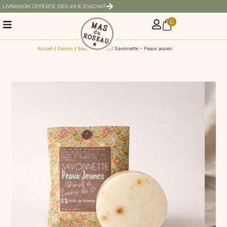
LIVRAISON OFFERTE DES 49 € D'ACHAT
0
Accueil
/
Savons
/
Savons solides
/ Savonnette – Peaux jeunes