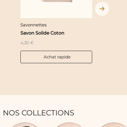
Savonnettes
Savonnettes
Savon Solide Coton
Savon Solid
4,30
€
4,30
€
Achat rapide
Ac
NOS COLLECTIONS