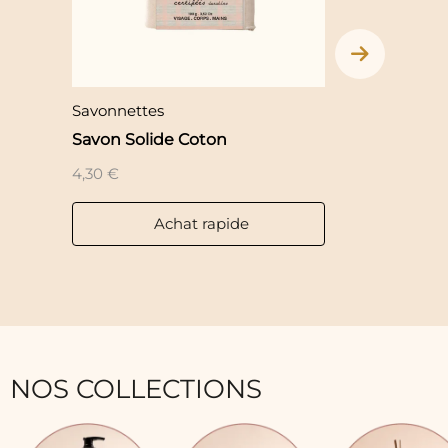
Savonnettes
Savonnettes
Savon Solide Coton
Savon Solid
4,30
€
4,30
€
Achat rapide
Ac
NOS COLLECTIONS